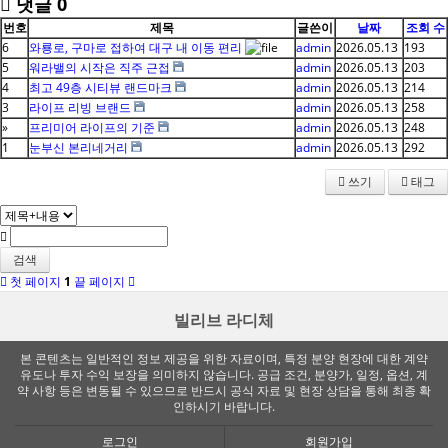
댓글
0
번호
제목
글쓴이
날짜
조회 수
6
와룡로, 구마로 접하여 대구 내 이동 편리
admin
2026.05.13
193
5
워라밸의 시작은 직주 근접
admin
2026.05.13
203
4
최고 49층 시티뷰 랜드마크
admin
2026.05.13
214
3
라이프 리빙 브랜드
admin
2026.05.13
258
»
프리미어 라이프의 기준
admin
2026.05.13
248
1
눈부신 본리네거리
admin
2026.05.13
292
쓰기
태그
검색
첫 페이지
1
끝 페이지
빌리브 라디체
본 콘텐츠는 일반적인 정보 제공을 위한 자료이며, 특정 분양 현장에 대한 계약
유도나 투자 수익 보장을 의미하지 않습니다. 공급 조건, 분양가, 일정, 옵션, 계
약 사항 등은 변동될 수 있으므로 반드시 공식 자료 및 현장 상담을 통해 최종 확
인하시기 바랍니다.
로그인
회원가입